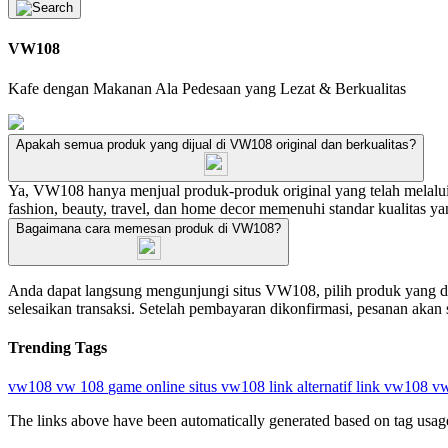
VW108
Kafe dengan Makanan Ala Pedesaan yang Lezat & Berkualitas
Apakah semua produk yang dijual di VW108 original dan berkualitas?
Ya, VW108 hanya menjual produk-produk original yang telah melalui 
fashion, beauty, travel, dan home decor memenuhi standar kualitas yan
Bagaimana cara memesan produk di VW108?
Anda dapat langsung mengunjungi situs VW108, pilih produk yang dii
selesaikan transaksi. Setelah pembayaran dikonfirmasi, pesanan akan 
Trending Tags
vw108
vw 108
game online
situs vw108
link alternatif
link vw108
vw
The links above have been automatically generated based on tag usage