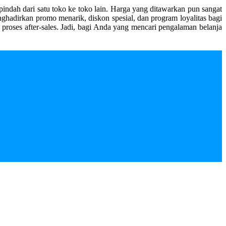
dah dari satu toko ke toko lain. Harga yang ditawarkan pun sangat
ghadirkan promo menarik, diskon spesial, dan program loyalitas bagi
roses after-sales. Jadi, bagi Anda yang mencari pengalaman belanja