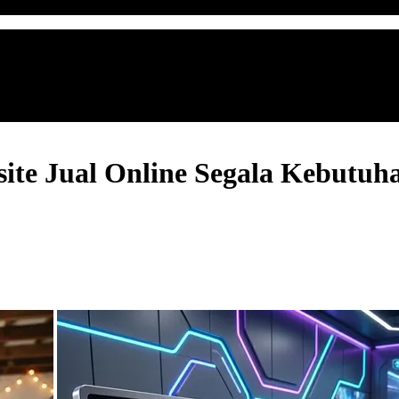
te Jual Online Segala Kebutuh