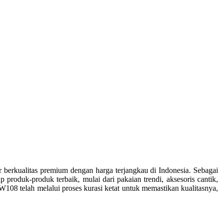
r berkualitas premium dengan harga terjangkau di Indonesia. Sebagai
uk-produk terbaik, mulai dari pakaian trendi, aksesoris cantik,
W108 telah melalui proses kurasi ketat untuk memastikan kualitasnya,