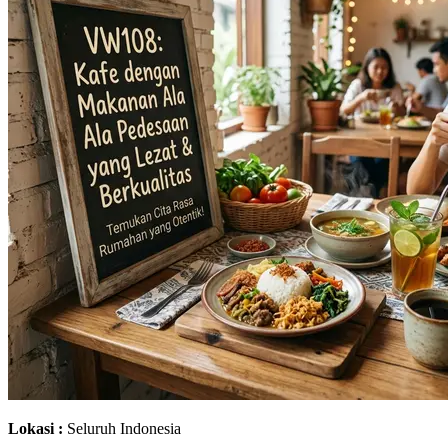
Lokasi :
Seluruh Indonesia