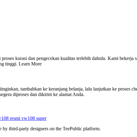
proses kurasi dan pengecekan kualitas terlebih dahulu. Kami bekerja
g tinggi.
Learn More
nginkan, tambahkan ke keranjang belanja, lalu lanjutkan ke proses che
segera diproses dan dikirim ke alamat Anda.
108 resmi
vw108 super
 by third-party designers on the TeePublic platform.